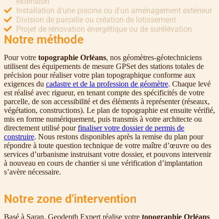
extension
Installation d'une piscine ou d'un aménagement extérieur
Division de parcelle ou création de lotissement
Projet de rénovation énergétique ou de surélévation
Notre méthode
Pour votre
topographie Orléans
, nos géomètres-géotechniciens
utilisent des équipements de mesure GPSet des stations totales de
précision pour réaliser votre plan topographique conforme aux
exigences du
cadastre et de la profession de géomètre
. Chaque levé
est réalisé avec rigueur, en tenant compte des spécificités de votre
parcelle, de son accessibilité et des éléments à représenter (réseaux,
végétation, constructions). Le plan de topographie est ensuite vérifié,
mis en forme numériquement, puis transmis à votre architecte ou
directement utilisé pour
finaliser votre dossier de permis de
construire
. Nous restons disponibles après la remise du plan pour
répondre à toute question technique de votre maître d’œuvre ou des
services d’urbanisme instruisant votre dossier, et pouvons intervenir
à nouveau en cours de chantier si une vérification d’implantation
s’avère nécessaire.
Notre zone d'intervention
Basé à Saran, Geodepth Expert réalise votre
topographie Orléans