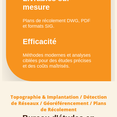
mesure
Plans de récolement DWG, PDF
et formats SIG.
Efficacité
Méthodes modernes et analyses
ciblées pour des études précises
et des coûts maîtrisés.
Topographie & Implantation / Détection
de Réseaux / Géoréférencement / Plans
de Récolement