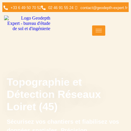
+33 6 49 50 70 52
02 46 91 55 24
contact@geodepth-expert.fr
Topographie et
Détection Réseaux
Loiret (45)
Sécurisez vos chantiers et fiabilisez vos
données spatiales. Précision