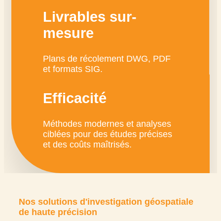
Livrables sur-
mesure
Plans de récolement DWG, PDF
et formats SIG.
Efficacité
Méthodes modernes et analyses
ciblées pour des études précises
et des coûts maîtrisés.
Nos solutions d'investigation géospatiale
de haute précision