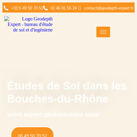
+33 6 49 50 70 52
02 46 91 55 24
contact@geodepth-expert.fr
Études de Sol dans les
Bouches-du-Rhône
votre expert géotechnique local
06 49 50 70 52