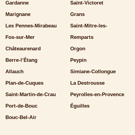
Gardanne
Saint-Victoret
Marignane
Grans
Les Pennes-Mirabeau
Saint-Mitre-les-
Fos-sur-Mer
Remparts
Châteaurenard
Orgon
Berre-l’Étang
Peypin
Allauch
Simiane-Collongue
Plan-de-Cuques
La Destrousse
Saint-Martin-de-Crau
Peyrolles-en-Provence
Port-de-Bouc
Éguilles
Bouc-Bel-Air