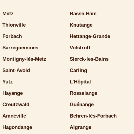
Metz
Basse-Ham
Thionville
Knutange
Forbach
Hettange-Grande
Sarreguemines
Volstroff
Montigny-lès-Metz
Sierck-les-Bains
Saint-Avold
Carling
Yutz
L’Hôpital
Hayange
Rosselange
Creutzwald
Guénange
Amnéville
Behren-lès-Forbach
Hagondange
Algrange