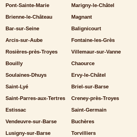
Pont-Sainte-Marie
Marigny-le-Châtel
Brienne-le-Château
Magnant
Bar-sur-Seine
Balignicourt
Arcis-sur-Aube
Fontaine-les-Grès
Rosières-près-Troyes
Villemaur-sur-Vanne
Bouilly
Chaource
Soulaines-Dhuys
Ervy-le-Châtel
Saint-Lyé
Briel-sur-Barse
Saint-Parres-aux-Tertres
Creney-près-Troyes
Estissac
Saint-Germain
Vendeuvre-sur-Barse
Buchères
Lusigny-sur-Barse
Torvilliers