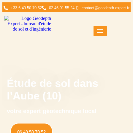
+33 6 49 50 70 52
02 46 91 55 24
contact@geodepth-expert.fr
Étude de sol dans
l’Aube (10)
votre expert géotechnique local
06 49 50 70 52